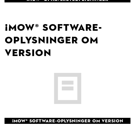
¡MOW® software-
oplysninger om
version
¡MOW® software-oplysninger om version