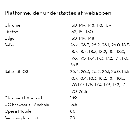
Platforme, der understøttes af webappen
Chrome
Chrome
150, 149, 148, 118, 109
150, 149, 148, 118, 109
Firefox
Firefox
152, 151, 150
152, 151, 150
Edge
Edge
150, 149, 148
150, 149, 148
Safari
Safari
26.4, 26.3, 26.2, 26.1, 26.0, 18.5-18.7, 18.4, 18.3, 18.2, 18.1, 18.0, 17.6
26.4, 26.3, 26.2, 26.1, 26.0, 18.5-
18.7, 18.4, 18.3, 18.2, 18.1, 18.0,
17.6, 17.5, 17.4, 17.3, 17.2, 17.1, 17.0,
26.5
Safari til iOS
Safari til iOS
26.4, 26.3, 26.2, 26.1, 26.0, 18.5-18.7, 18.4, 18.3, 18.2, 18.1, 18
26.4, 26.3, 26.2, 26.1, 26.0, 18.5-
18.7, 18.4, 18.3, 18.2, 18.1, 18.0,
17.6-17.7, 17.5, 17.4, 17.3, 17.2, 17.1,
17.0, 26.5
Chrome til Android
Chrome til Android
149
149
UC browser til Android
UC browser til Android
15.5
15.5
Opera Mobile
Opera Mobile
80
80
Samsung Internet
Samsung Internet
30
30