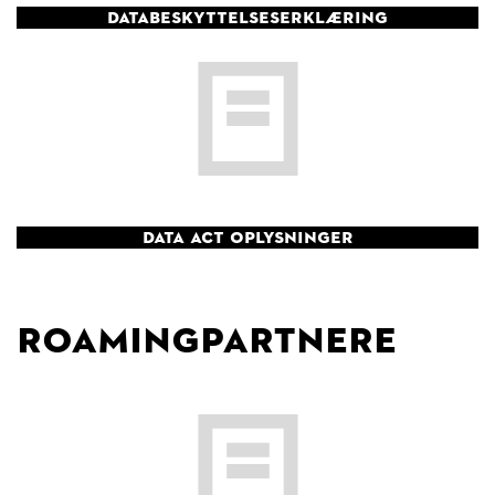
Databeskyttelseserklæring
Data Act oplysninger
Roaming­partnere