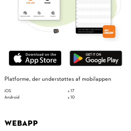
Platforme, der understøttes af mobilappen
iOS
iOS
≥ 17
≥ 17
Android
Android
≥ 10
≥ 10
Webapp