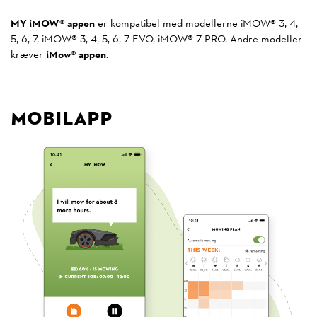
MY ¡MOW® appen
er kompatibel med modellerne iMOW® 3, 4,
5, 6, 7, iMOW® 3, 4, 5, 6, 7 EVO, iMOW® 7 PRO. Andre modeller
kræver
¡Mow® appen
.
Mobilapp